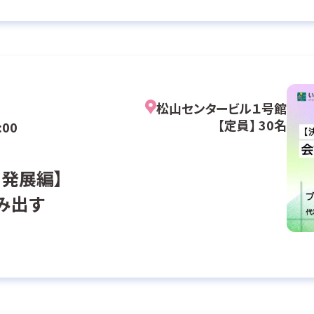
松山センタービル１号館
【定員】 30名
:00
発展編】
み出す