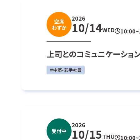
2026
空席
10/14
わずか
WED
10:00~
上司とのコミュニケーショ
＃中堅・若手社員
2026
10/15
受付中
THU
10:00~