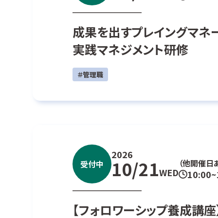
成果を出すプレイングマネ
実践マネジメント研修
＃管理職
2026
10/21
（他開催日
受付中
WED
10:00~
【フォロワーシップ養成講座