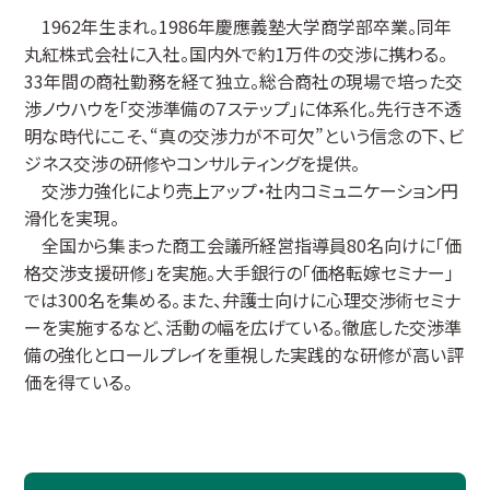
1962年生まれ。1986年慶應義塾大学商学部卒業。同年
丸紅株式会社に入社。国内外で約1万件の交渉に携わる。
33年間の商社勤務を経て独立。総合商社の現場で培った交
渉ノウハウを「交渉準備の７ステップ」に体系化。先行き不透
明な時代にこそ、“真の交渉力が不可欠”という信念の下、ビ
ジネス交渉の研修やコンサルティングを提供。
交渉力強化により売上アップ・社内コミュニケーション円
滑化を実現。
全国から集まった商工会議所経営指導員80名向けに「価
格交渉支援研修」を実施。大手銀行の「価格転嫁セミナー」
では300名を集める。また、弁護士向けに心理交渉術セミナ
ーを実施するなど、活動の幅を広げている。徹底した交渉準
備の強化とロールプレイを重視した実践的な研修が高い評
価を得ている。