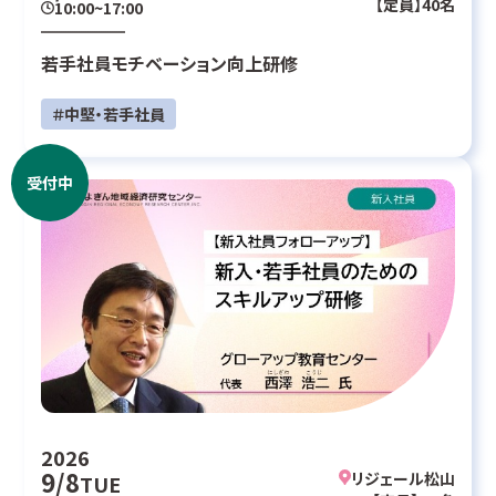
【定員】40名
10:00~17:00
若手社員モチベーション向上研修
＃中堅・若手社員
受付中
2026
9/8
リジェール松山
TUE