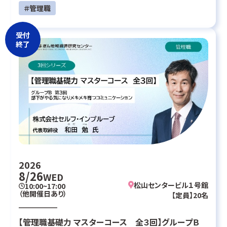
＃管理職
受付
終了
2026
8/26
WED
松山センタービル１号館
10:00~17:00
（他開催日あり）
【定員】20名
【管理職基礎力 マスターコース 全３回】グループＢ