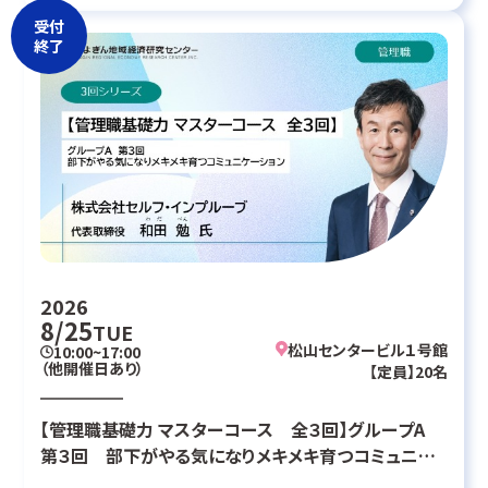
受付
終了
2026
8/25
TUE
松山センタービル１号館
10:00~17:00
（他開催日あり）
【定員】20名
【管理職基礎力 マスターコース 全３回】グループA
第３回 部下がやる気になりメキメキ育つコミュニケ
ーション