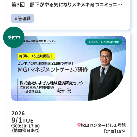
第３回 部下がやる気になりメキメキ育つコミュニケ
ーション
＃管理職
受付中
2026
9/1
TUE
松山センタービル１号館
09:30~17:00
（他開催日あり）
【定員】15名