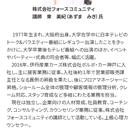
株式会社フォースコミュニティ
講師 東 美紀（あずま みき）氏
1977年生まれ、大阪府出身。大学在学中に日本テレビの
トーク&バラエティー番組にレギュラー出演したことをきっ
かけに、大学卒業後もテレビ番組への出演のほか、イベント
やパーティー・式典の司会者等、幅広く活躍。
2016年、伊丹産業カーズ株式会社ボルボ・カー神戸に入
社し、主に接客業務に従事。入社後約１年で営業部販売課
主任となる異例の昇級を果たし、後にフロアマネージャーに
昇格。ショールーム全体の管理や顧客情報の管理分析、クレ
ーム対応、スタッフ育成など多岐にわたる業務を担当。
現在は独立し、企業向けの人材育成、社員教育、コーチン
グ、コンサルティング、カウンセリング業務に従事。株式会社
フォースコミュニティの講師として活動している。上級心理カ
ウンセラー。