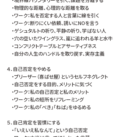
・境界線バウンダリーを引く、課題を分離する
・物理的な距離、心理的な距離を取る
・ワーク：私を否定する人と言葉に線を引く
・ワーク：断りにくい依頼、誘いにNOを言う
・ゲシュタルトの祈り、平静の祈り、学ばない人
・穴の空いたワイングラス、嵐に追われる羊と水牛
・コンフリクトテーブルとアサーティブネス
・自分の人生のハンドルを取り戻す、実存主義
４．自己否定をやめる
・プリーザー（喜ばせ屋）というセルフネグレクト
・自己否定をする目的、メリットに気づく
・ワーク：私の自己否定と私のメリット
・ワーク：私の短所をリフレーミング
・ワーク：私の「べき」「ねば」をゆるめる
５．自己肯定を習慣にする
・「いえいえ私なんて」という自己否定