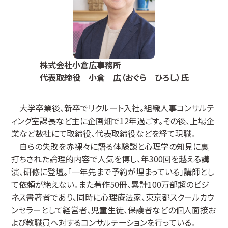
株式会社小倉広事務所
代表取締役 小倉 広（おぐら ひろし）氏
大学卒業後、新卒でリクルート入社。組織人事コンサルテ
ィング室課長など主に企画畑で12年過ごす。その後、上場企
業など数社にて取締役、代表取締役などを経て現職。
自らの失敗を赤裸々に語る体験談と心理学の知見に裏
打ちされた論理的内容で人気を博し、年300回を越える講
演、研修に登壇。「一年先まで予約が埋まっている」講師とし
て依頼が絶えない。また著作50冊、累計100万部超のビジ
ネス書著者であり、同時に心理療法家、東京都スクールカウ
ンセラーとして経営者、児童生徒、保護者などの個人面接お
よび教職員へ対するコンサルテーションを行っている。