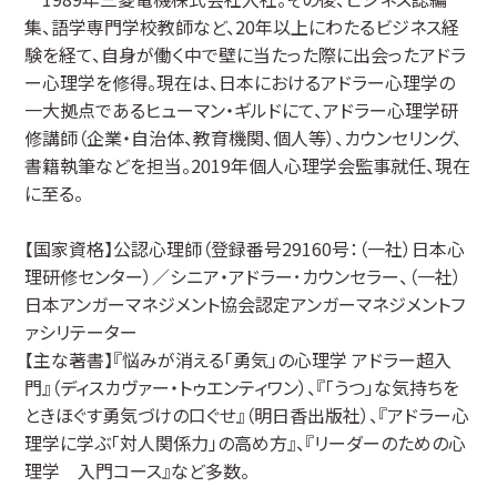
集、語学専門学校教師など、20年以上にわたるビジネス経
験を経て、自身が働く中で壁に当たった際に出会ったアドラ
ー心理学を修得。現在は、日本におけるアドラー心理学の
一大拠点であるヒューマン・ギルドにて、アドラー心理学研
修講師（企業・自治体、教育機関、個人等）、カウンセリング、
書籍執筆などを担当。2019年個人心理学会監事就任、現在
に至る。
【国家資格】公認心理師（登録番号29160号：（一社）日本心
理研修センター）／シニア・アドラー･カウンセラー、（一社）
日本アンガーマネジメント協会認定アンガーマネジメントフ
ァシリテーター
【主な著書】『悩みが消える「勇気」の心理学 アドラー超入
門』（ディスカヴァー・トゥエンティワン）、『「うつ」な気持ちを
ときほぐす勇気づけの口ぐせ』（明日香出版社）、『アドラー心
理学に学ぶ「対人関係力」の高め方』、『リーダーのための心
理学 入門コース』など多数。