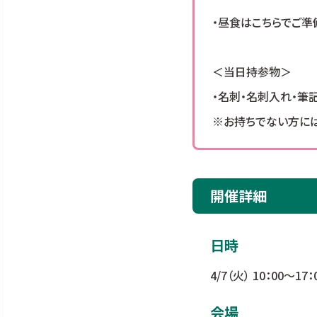
・昼食はこちらでご準
＜当日持参物＞
・名刺・名刺入れ・筆
※お持ちでない方には
開催詳細
日時
4/7（火） 10：00～17：
会場