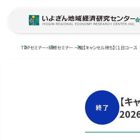
TOP
セミナー・研修
セミナー 一覧
【キャンセル待ち】〈１日コース
【キ
終了
20