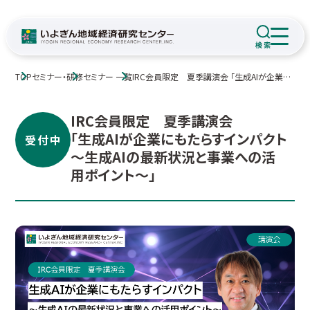
TOP
セミナー・研修
セミナー 一覧
IRC会員限定 夏季講演会 「生成AIが企業に
もたらすインパクト ～生成AIの最新状況と事
業への活用ポイント～」
IRC会員限定 夏季講演会
「生成AIが企業にもたらすインパクト
受付中
～生成AIの最新状況と事業への活
用ポイント～」