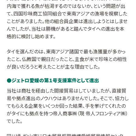
内海で獲れる魚が枯渇するのではないか、という問題が出
て、四国珍味商工協同組合で東南アジアの漁場を視察した
ことがありました。他の組合員企業は進出しようとはしませ
んでしたが、当社は勝機があると踏んでタイへの進出を本
格的に検討し始めます。
タイを選んだのは、東南アジア諸国で最も漁獲量が多かっ
たこと、仏教国で親日だったこと、主食が米で珍味との相性
が良いだろうと考えたことが主な理由でした。
ジェトロ愛媛の第１号支援案件として進出
当社は商社を経由した間接貿易はしていましたが、直接貿
易や拠点進出のノウハウはありませんでした。そこで、協力し
てもらえる企業をいくつか回った結果、手を挙げてくれたの
がタイにも拠点を持つ帝人商事㈱（現 帝人フロンティア㈱）
でした。
同じ頃、松山市に日本貿易振興機構愛媛貿易情報センター