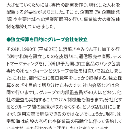
大させていくためには、専門の部署を作り、特化した人材を
配置する必要性がありました。そこで、企画室（現 企画開発
部）や主要地域への営業所展開を行い、事業拡大の推進体
制を構築していきました。
独立採算を目的にグループ会社を設立
その後、1990年（平成２年）に浜焼きやみりん干し加工を行
う㈱宇和海を設立したのを皮切りに、通信販売や直販、テス
トマーケティングを行う㈱伊予乃国、加工食品のパック包装
専門の㈱セトクィーンとグループ会社を相次いで設立しまし
た。これは、部門ごとに毎日数字をしっかり把握する、独立採
算をめざす目的で切り分けたものです。社内会議などは合
同で行いますし、グループで内部監査員が40人ほどおり、他
社の監査も実施することでけん制機能も働きます。分社化す
るとグループ間の連携が取れなくなる、という話も耳にしま
すが、運用次第で解決できるのではないでしょうか。現在、㈱
宇和海は施設の老朽化や従業員の高齢化に伴って集約して
いますが、また何かの時に活用したいと考えています。