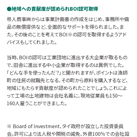
地域への貢献度が認められBOI認可取得
帝人商事㈱からは事業計画書の作成をはじめ、事務所や備
品の無償提供など、全面的なサポートを得られました。ま
た、その後のことを考えてBOI※の認可を取得するようアド
バイスもしてくれました。
当時、BOIの認可は工業団地に進出する大企業が取るもの
で、田舎に進出する中小企業が取得するのは異例でした。
「どんな手を使ったんだ？」と聞かれますが、ポイントは漁師
町の住民の就職先となる、その町から原料を購入するなど、
地域にもたらす貢献度が認められたことでしょう。これによ
って工場の土地建物は会社名義に、現地従業員も150～
160人雇うことができました。
※ Board of Investment、タイ政府が設立した投資委員
会。許可により法人税や関税の減免、外資100％での会社設