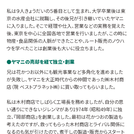
私は９人きょうだいの５番目として生まれ、大学卒業後は東
京の水産会社に就職し、その後兄が引き継いでいたヤマニ
に入りました。そこで経理や仕入、営業などの実務を覚えた
後、東京を中心に全国各地で営業を行いましたが、この時に
物産・食品関係の人脈ができたことや、ルート販売のノウハ
ウを学べたことは創業後も大いに役立ちました。
ヤマニの売却を経て独立・創業
兄は花かつお以外にも観光事業など多角化を進めました
が失敗し、ヤマニを大正時代からの仲間であった㈱木村商
店（現 ベストプラネット㈱）に買い取ってもらいました。
私は木村商店でしばらく工場長を務めましたが、自分の思
い通りにできないジレンマがあり1974年（昭和49年）に独
立、『岡部商店』を創業しました。最初は花かつおの製造も
考えたのですが、救ってもらった木村商店とライバル関係に
なるのも気が引けたので、煮干しの製造・販売からスタート