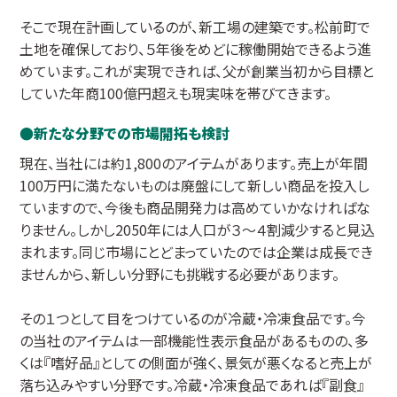
そこで現在計画しているのが、新工場の建築です。松前町で
土地を確保しており、５年後をめどに稼働開始できるよう進
めています。これが実現できれば、父が創業当初から目標と
していた年商100億円超えも現実味を帯びてきます。
新たな分野での市場開拓も検討
現在、当社には約1,800のアイテムがあります。売上が年間
100万円に満たないものは廃盤にして新しい商品を投入し
ていますので、今後も商品開発力は高めていかなければな
りません。しかし2050年には人口が３～４割減少すると見込
まれます。同じ市場にとどまっていたのでは企業は成長でき
ませんから、新しい分野にも挑戦する必要があります。
その１つとして目をつけているのが冷蔵・冷凍食品です。今
の当社のアイテムは一部機能性表示食品があるものの、多
くは『嗜好品』としての側面が強く、景気が悪くなると売上が
落ち込みやすい分野です。冷蔵・冷凍食品であれば『副食』