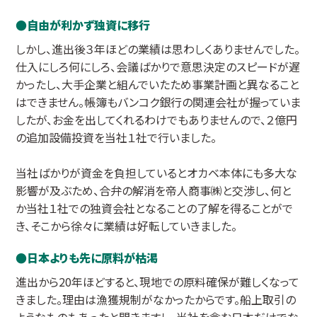
自由が利かず独資に移行
しかし、進出後３年ほどの業績は思わしくありませんでした。
仕入にしろ何にしろ、会議ばかりで意思決定のスピードが遅
かったし、大手企業と組んでいたため事業計画と異なること
はできません。帳簿もバンコク銀行の関連会社が握っていま
したが、お金を出してくれるわけでもありませんので、２億円
の追加設備投資を当社１社で行いました。
当社ばかりが資金を負担しているとオカベ本体にも多大な
影響が及ぶため、合弁の解消を帝人商事㈱と交渉し、何と
か当社１社での独資会社となることの了解を得ることがで
き、そこから徐々に業績は好転していきました。
日本よりも先に原料が枯渇
進出から20年ほどすると、現地での原料確保が難しくなって
きました。理由は漁獲規制がなかったからです。船上取引の
ようなものもあったと聞きますし、当社を含む日本だけでな