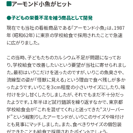
アーモンド小魚がヒット
子どもの栄養不足を補う商品として開発
現在でも当社の看板商品である「アーモンド小魚」は、1987
年（昭和62年）に東京の学校給食で採用されたことで急速
に広がりました。
この当時、子どもたちのカルシウム不足が問題になってお
り、学校給食で改善したいという要望が当社に寄せられまし
た。最初はいりこだけを送ったのですが、いりこの魚臭さや、
流線型の姿が「怪獣に見える」という理由で食べ残しが多か
ったようです。いりこを３cm程度の小さいサイズにしたり、味
付けを少し甘くしたりしましたが、それでもまだ不十分だっ
たようです。１年半ほど試行錯誤を繰り返すなかで、東京都
学校給食会が「これを混ぜてくれ」と送ってきた“スリーバー
ド”という縦割りしたアーモンドが、いりこのサイズや味付け
とも見事にマッチしました。また、食べきりサイズの個包装
ができたことも給食で採用されたポイントでしょう。