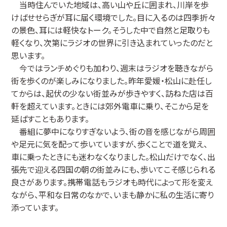
当時住んでいた地域は、高い山や丘に囲まれ、川岸を歩
けばせせらぎが耳に届く環境でした。目に入るのは四季折々
の景色、耳には軽快なトーク。そうした中で自然と足取りも
軽くなり、次第にラジオの世界に引き込まれていったのだと
思います。
今ではランチめぐりも加わり、週末はラジオを聴きながら
街を歩くのが楽しみになりました。昨年愛媛・松山に赴任し
てからは、起伏の少ない街並みが歩きやすく、訪ねた店は百
軒を超えています。ときには郊外電車に乗り、そこから足を
延ばすこともあります。
番組に夢中になりすぎないよう、街の音を感じながら周囲
や足元に気を配って歩いていますが、歩くことで道を覚え、
車に乗ったときにも迷わなくなりました。松山だけでなく、出
張先で迎える四国の朝の街並みにも、歩いてこそ感じられる
良さがあります。携帯電話もラジオも時代によって形を変え
ながら、平和な日常のなかで、いまも静かに私の生活に寄り
添っています。