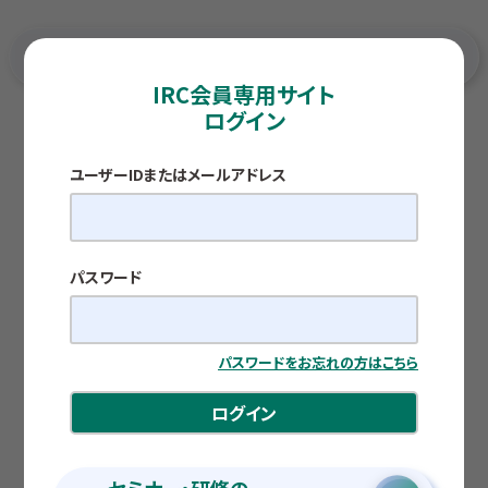
IRC会員専用サイト
ログイン
TOP
各種調査レポート
ラジオと歩く、私の時間
ユーザーIDまたはメールアドレス
視点
ラジオと歩く、私の時間
公開日：2026.06.10
パスワード
総務省四国総合通信局 局長 竹下 文人
パスワードをお忘れの方はこちら
ログイン