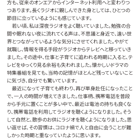
方も、従来のオンエアからインターネット利用へと変わりつ
つあります。長くラジオに親しんできた身としては、ひとつの
節目に立っているようにも感じています。
若い頃、私は深夜ラジオをよく聴いていました。勉強の合
間や眠れない夜に流れてくる声は、不思議と身近で、遠い世
界とつながっているような気分にさせてくれました。やがて
就職し、情報を得る手段がラジオからテレビへと移っていき
ました。その途中、仕事と子育てに追われる時期に入ると、テ
レビをゆっくり見る余裕も失われました。懐かしいドラマの
特集番組を見ても、当時の記憶がほとんど残っていないこと
に気づき、自分でも驚いています。
最近になって子育ても終わり、再び単身赴任になったこと
で、一人の時間が増えてきました。仕事柄、携帯電話を普段
から手元に置くことが多い中で、最近は電池の持ちも良くな
り、携帯電話を利用してラジオを聴くようになりました。そう
して自然と、散歩のお供にラジオを聴くようになりました。思
い返せば、その習慣は、コロナ禍で人と自由に会うことが難
しかった時期と重なっていたように思います。