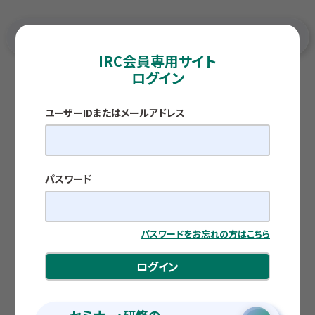
IRC会員専用サイト
ログイン
TOP
各種調査レポート
関わるすべての人に「喜び」を 株式会社ミッキークリー
ニング 代表取締役社長 山本 義貴 氏 （IRCニュ
ー・リーダー・セミナー33期修了生）
ユーザーIDまたはメールアドレス
素顔のニューリーダー
関わるすべての人に「喜び」を
株式会社ミッキークリーニング 代表取締役社
長 山本 義貴 氏
パスワード
（IRCニュー・リーダー・セミナー33期修了生）
公開日：2026.05.27
パスワードをお忘れの方はこちら
ログイン
川尻 麻美