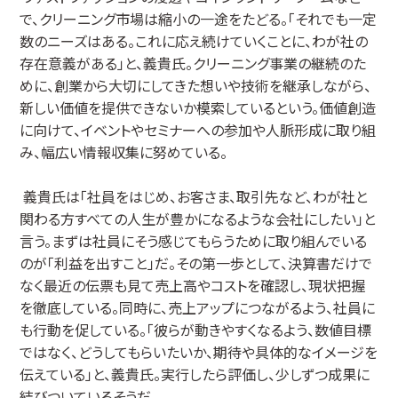
で、クリーニング市場は縮小の一途をたどる。「それでも一定
数のニーズはある。これに応え続けていくことに、わが社の
存在意義がある」と、義貴氏。クリーニング事業の継続のた
めに、創業から大切にしてきた想いや技術を継承しながら、
新しい価値を提供できないか模索しているという。価値創造
に向けて、イベントやセミナーへの参加や人脈形成に取り組
み、幅広い情報収集に努めている。
義貴氏は「社員をはじめ、お客さま、取引先など、わが社と
関わる方すべての人生が豊かになるような会社にしたい」と
言う。まずは社員にそう感じてもらうために取り組んでいる
のが「利益を出すこと」だ。その第一歩として、決算書だけで
なく最近の伝票も見て売上高やコストを確認し、現状把握
を徹底している。同時に、売上アップにつながるよう、社員に
も行動を促している。「彼らが動きやすくなるよう、数値目標
ではなく、どうしてもらいたいか、期待や具体的なイメージを
伝えている」と、義貴氏。実行したら評価し、少しずつ成果に
結びついているそうだ。