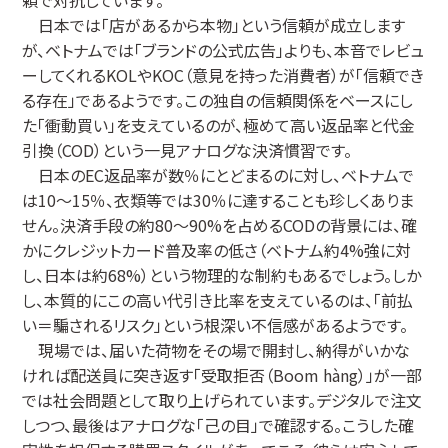
日本では「店があるから本物」という信頼が成立します
が、ベトナムでは「ブランドの公式広告」よりも、本音でレビュ
ーしてくれるKOLやKOC（意見を持った消費者）が「信頼でき
る存在」であるようです。この独自の信頼関係をベースにし
た「衝動買い」を支えているのが、極めて高い返品率と代金
引換（COD）という一見アナログな決済慣習です。
日本のEC返品率が数％にとどまるのに対し、ベトナムで
は10〜15％、衣類等では30％に達することも珍しくありま
せん。決済手段の約80〜90%を占めるCODの背景には、確
かにクレジットカード普及率の低さ（ベトナム約4%強に対
し、日本は約68%）という物理的な制約もあるでしょう。しか
し、本質的にこの高い代引き比率を支えているのは、「前払
い＝騙されるリスク」という根深い不信感があるようです。
現場では、届いた荷物をその場で開封し、納得がいかな
ければ配送員に突き返す「受取拒否（Boom hàng）」が一部
では社会問題として取り上げられています。デジタルで注文
しつつ、最後はアナログな「己の目」で確認する。こうした確