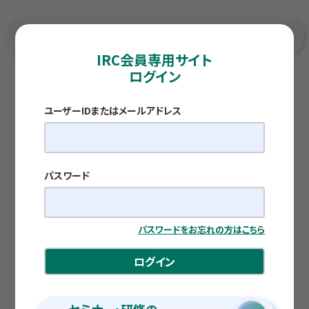
IRC会員専用サイト
ログイン
TOP
各種調査レポート
【税務編】 令和8年度税制改正による通勤手当の非課税
限度額の改正
ユーザーIDまたはメールアドレス
経営・実務Q&A
【税務編】
令和8年度税制改正による通勤手当の非課税
限度額の改正
パスワード
公開日：2026.05.22
パスワードをお忘れの方はこちら
和泉会計事務所 税理士 和泉 真紀夫
ログイン