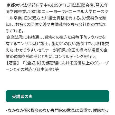
京都大学法学部在学中の1990年に司法試験合格、翌91年
同学部卒業。2002年ニューヨーク州コーネル大学ロースク
ール卒業、日米双方の弁護士資格を有する。労使紛争を熟
知し、数多くの団体交渉や労働裁判を専ら会社側の立場で
手がける。
企業法務にも精通し、数多くの生きた紛争予防ノウハウを
有するコンサル型弁護士。 歯切れの良い語り口で、事例を交
えた、わかりやすいセミナーが好評。全国の様々な規模の企
業の顧問を務めるとともに、コンサルティングを行う。
【著書】 『〔全訂版〕労務管理における労働法上のグレーゾ
ーンとその対応』（日本法令）等
受講者の声
・なかなか聞く機会のない専門家の意見は貴重で、曖昧だっ