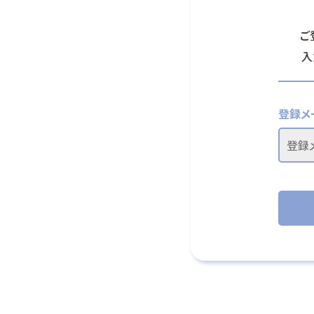
ご
入
登録メ