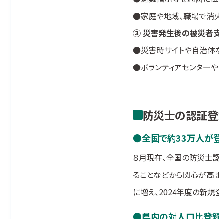
●
家庭や地域、職場で消
③ 災害発生後の被災者
●
災害時サイトや自治体
●
ボランティアセンター
防災士の認証登
全国で約33万人が
８月現在、全国の防災士認
ることなどから関心が高
に増え、2024年度の新規登
県内の対人口比登