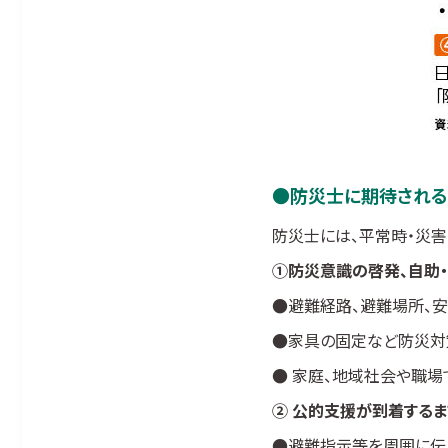
防災士に期待され
防災士には、平常時・災
①防災意識の啓発、自助・
●
避難経路、避難場所、
●
家具の固定など防災対
●
家庭、地域社会や職場
② 公的支援が到着するま
●
避難指示等を周囲に伝