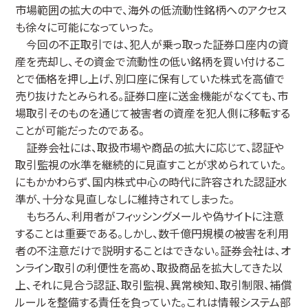
市場範囲の拡大の中で、海外の低流動性銘柄へのアクセス
も徐々に可能になっていった。
今回の不正取引では、犯人が乗っ取った証券口座内の資
産を売却し、その資金で流動性の低い銘柄を買い付けるこ
とで価格を押し上げ、別口座に保有していた株式を高値で
売り抜けたとみられる。証券口座に送金機能がなくても、市
場取引そのものを通じて被害者の資産を犯人側に移転する
ことが可能だったのである。
証券会社には、取扱市場や商品の拡大に応じて、認証や
取引監視の水準を継続的に見直すことが求められていた。
にもかかわらず、国内株式中心の時代に許容された認証水
準が、十分な見直しなしに維持されてしまった。
もちろん、利用者がフィッシングメールや偽サイトに注意
することは重要である。しかし、数千億円規模の被害を利用
者の不注意だけで説明することはできない。証券会社は、オ
ンライン取引の利便性を高め、取扱商品を拡大してきた以
上、それに見合う認証、取引監視、異常検知、取引制限、補償
ルールを整備する責任を負っていた。これは情報システム部