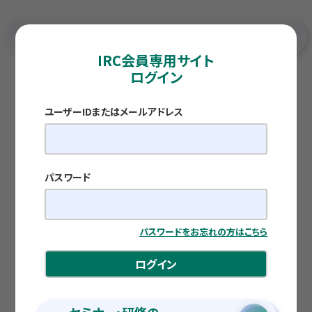
IRC会員専用サイト
ログイン
TOP
各種調査レポート
証券口座の不正取引
ユーザーIDまたはメールアドレス
COMPASS
証券口座の不正取引
公開日：2026.05.25
パスワード
京都大学 名誉教授 株式会社伊予銀行 顧問 岩下
直行
パスワードをお忘れの方はこちら
ログイン