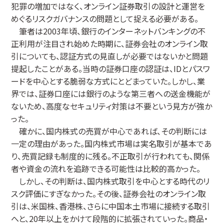
犯罪の増加ではなく、オンライン証券取引の設計と運営を
めぐるリスクガバナンスの問題として捉える必要がある。
筆者は2003年頃、銀行のインターネットバンキングの不
正利用が注目され始めた時期に、証券会社のオンライン取
引についても、認証方式の見直しが必要ではないかと問題
提起したことがある。当時の証券口座の認証は、IDとパスワ
ードを中心とする脆弱な方式にとどまっていた。しかし、業
界では、証券口座には銀行のような第三者への送金機能が
ないため、高度なセキュリティ対策は不要という見方が強か
った。
確かに、国内株式の売買が中心であれば、その判断には
一定の理由があった。国内株式市場は実名取引が基本であ
り、売買記録も制度的に残る。不正取引が行われても、関係
者や資金の流れを追跡できる可能性は比較的高かった。
しかし、その判断は、国内株式取引を中心とする時代のリ
スク評価にすぎなかった。その後、証券会社のオンライン取
引は、米国株、香港株、さらに中国本土市場に接続する取引
へと、20年以上をかけて段階的に拡張されていった。商品・