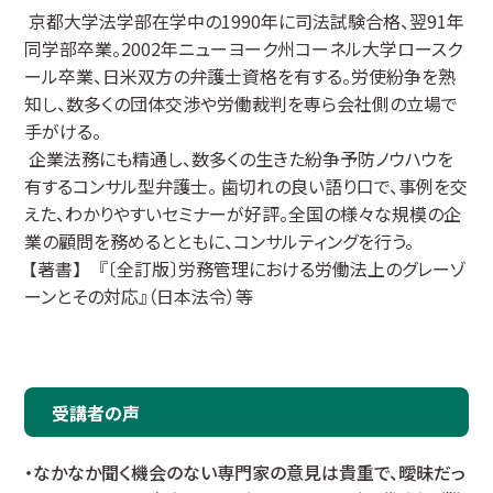
京都大学法学部在学中の1990年に司法試験合格、翌91年
同学部卒業。2002年ニューヨーク州コーネル大学ロースク
ール卒業、日米双方の弁護士資格を有する。労使紛争を熟
知し、数多くの団体交渉や労働裁判を専ら会社側の立場で
手がける。
企業法務にも精通し、数多くの生きた紛争予防ノウハウを
有するコンサル型弁護士。 歯切れの良い語り口で、事例を交
えた、わかりやすいセミナーが好評。全国の様々な規模の企
業の顧問を務めるとともに、コンサルティングを行う。
【著書】 『〔全訂版〕労務管理における労働法上のグレーゾ
ーンとその対応』（日本法令）等
受講者の声
・なかなか聞く機会のない専門家の意見は貴重で、曖昧だっ