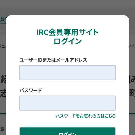
IRC会員専用サイト
ログイン
ジェクトの取り組み ～上信越高原国立公園志賀高原（長野県下高井郡山ノ内
ユーザーIDまたはメールアドレス
域経済活性化プロジェクトの取り組
志賀高原（長野県下高井郡山ノ内町
パスワード
パスワードをお忘れの方はこちら
員 玉木 壮太
ログイン