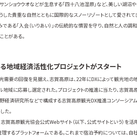
、サンショウウオなどが生息する「四十八池湿原」など、美しい湖沼
こうした貴重な自然とともに国際的なスノーリゾートとして愛されて
である「入会（いりあい）」の伝統的な慣習を守り、自然と人の調
ことがある。
よる地域経済活性化プロジェクトがスタート
光需要の回復を見据え、志賀高原は、22年にDXによって観光地の
ル地域に応募し選定された。プロジェクトの推進に当たり、志賀高
長野経済研究所などで構成する志賀高原観光DX推進コンソーシア
した。
志賀高原観光協会公式Webサイト（以下、公式サイトという）を
管理するプラットフォームである。これまで宿泊予約については、自