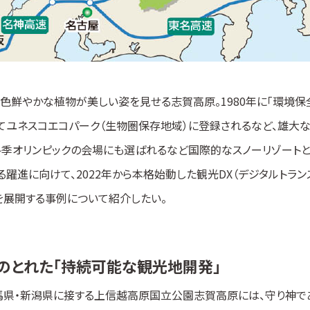
色鮮やかな植物が美しい姿を見せる志賀高原。1980年に「環境保
してユネスコエコパーク（生物圏保存地域）に登録されるなど、雄大
冬季オリンピックの会場にも選ばれるなど国際的なスノーリゾートと
躍進に向けて、2022年から本格始動した観光DX（デジタルトラン
を展開する事例について紹介したい。
のとれた「持続可能な観光地開発」
馬県・新潟県に接する上信越高原国立公園志賀高原には、守り神で