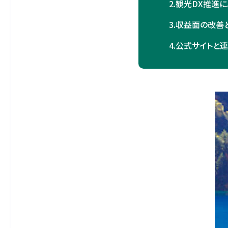
2.
観光DX推進
3.
収益面の改善
4.
公式サイトと