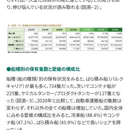
り、伸び悩んでいる状況が読み取れる（図表−２）。
船種別の保有隻数と愛媛の構成比
船種（船の種類）別の保有状況をみると、ばら積み船（バルク
キャリア）が最も多く、734隻だった。次いでコンテナ船が
225隻、ケミカルタンカー/プロダクトタンカーが127隻とな
った（図表−３）。2020年と比較して、自動車運搬船の隻数は
変わらず、それ以外の全ての船種は増加していた。国内全体
に占める愛媛の構成比をみると、冷凍船（48.4％）やコンテ
ナ船（47.1％）、ばら積み船（43.9％）などで高いシェアを誇
っている。