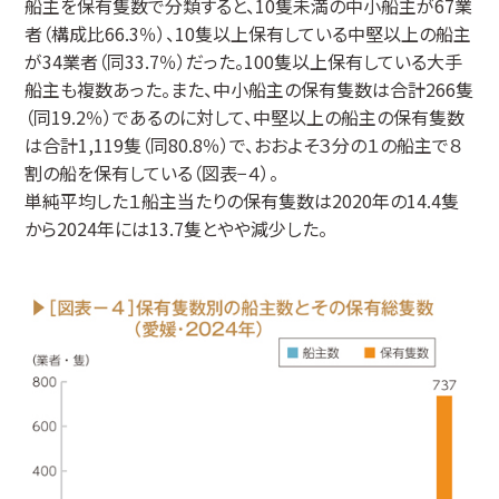
船主を保有隻数で分類すると、10隻未満の中小船主が67業
者（構成比66.3％）、10隻以上保有している中堅以上の船主
が34業者（同33.7％）だった。100隻以上保有している大手
船主も複数あった。また、中小船主の保有隻数は合計266隻
（同19.2％）であるのに対して、中堅以上の船主の保有隻数
は合計1,119隻（同80.8％）で、おおよそ３分の１の船主で８
割の船を保有している（図表−４）。
単純平均した１船主当たりの保有隻数は2020年の14.4隻
から2024年には13.7隻とやや減少した。