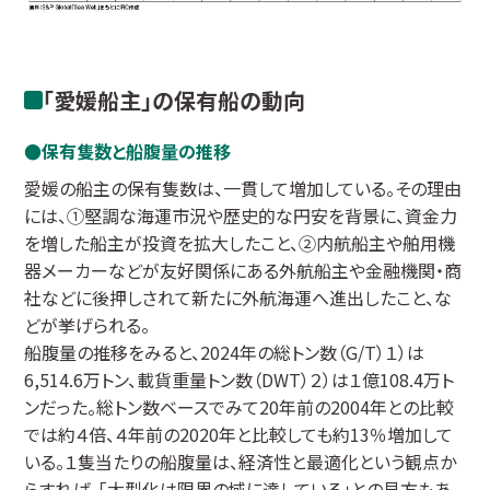
「愛媛船主」の保有船の動向
保有隻数と船腹量の推移
愛媛の船主の保有隻数は、一貫して増加している。その理由
には、①堅調な海運市況や歴史的な円安を背景に、資金力
を増した船主が投資を拡大したこと、②内航船主や舶用機
器メーカーなどが友好関係にある外航船主や金融機関・商
社などに後押しされて新たに外航海運へ進出したこと、な
どが挙げられる。
船腹量の推移をみると、2024年の総トン数（G/T）１）は
6,514.6万トン、載貨重量トン数（DWT）２）は１億108.4万ト
ンだった。総トン数ベースでみて20年前の2004年との比較
では約４倍、４年前の2020年と比較しても約13％増加して
いる。１隻当たりの船腹量は、経済性と最適化という観点か
らすれば、「大型化は限界の域に達している」との見方もあ