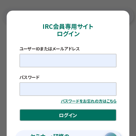
IRC会員専用サイト
ログイン
TOP
各種調査レポート
「愛媛船主」の外航船舶保有隻数は増加するも国内建造
比率は低下傾向 ～2024年12月現在の愛媛の船主の外
航船保有状況～
ユーザーIDまたはメールアドレス
TOPICS
「愛媛船主」の外航船舶保有隻数は増加するも
国内建造比率は低下傾向
～2024年12月現在の愛媛の船主の外航船保
パスワード
有状況～
公開日：2025.09.22
パスワードをお忘れの方はこちら
ログイン
新藤 博之