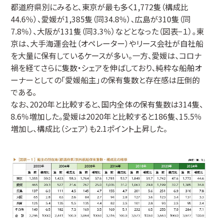
都道府県別にみると、東京が最も多く1,772隻（構成比
44.6％）、愛媛が1,385隻（同34.8％）、広島が310隻（同
7.8％）、大阪が131隻（同3.3％）などとなった（図表−１）。東
京は、大手海運会社（オペレーター）やリース会社が自社船
を大量に保有しているケースが多い。一方、愛媛は、コロナ
禍を経てさらに隻数・シェアを伸ばしており、純粋な船舶オ
ーナーとしての「愛媛船主」の保有隻数と存在感は圧倒的
である。
なお、2020年と比較すると、国内全体の保有隻数は314隻、
8.6％増加した。愛媛は2020年と比較すると186隻、15.5％
増加し、構成比（シェア）も2.1ポイント上昇した。