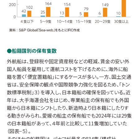
船籍国別の保有隻数
外航船は、登録税や固定資産税などの軽減、賃金の安い外
国人船員を雇用して運航コストを下げるために、海外に船
籍を置く「便宜置籍船」にするケースが多い。一方、国土交通
省は、安全保障の観点や国際競争力強化を図るため、「トン
数標準税制」３）を導入し、日本籍船の確保を図っている。近
年は、大手海運会社をはじめ、専業船主の保有船でも外国
籍から日本籍にシフトしたり、新造時より日本籍にしたりす
る動きがみられ、愛媛の船主の保有船でも2024年には29隻
の日本籍船があって、４年前と比較して11隻増加していた
（図表−５）。
そのほかの船籍国は、パナマが最多の834隻（構成比