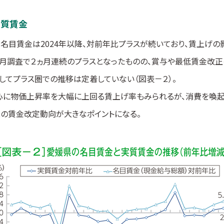
実質賃金
名目賃金は2024年以降、対前年比プラスが続いており、賃上げの
11月調査で２ヵ月連続のプラスとなったものの、賞与や最低賃金改
してプラス圏での推移は定着していない（図表－２）。
心に物価上昇率を大幅に上回る賃上げ率もみられるが、消費を喚
業の賃金改定動向が大きなポイントになる。