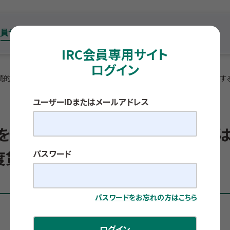
IRC会員専用サイト
ログイン
続的な賃上げには負担感あり ～県内企業の2025年度賃金改定動向に関す
ユーザーIDまたはメールアドレス
を予定、一方で持続的な賃上げに
年度賃金改定動向に関する調査～
パスワード
パスワードをお忘れの方はこちら
ログイン