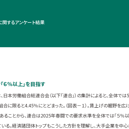
に関するアンケート結果
「６％以上」を目指す
は、日本労働組合総連合会（以下「連合」）の集計によると、全体では5
組合に限ると4.45％にとどまった。（図表－１）。賃上げの裾野を広
ることから、連合は2025年春闘での要求水準を全体では「５％以
ている。経済諸団体トップもこうした方針を理解し、大手企業を中