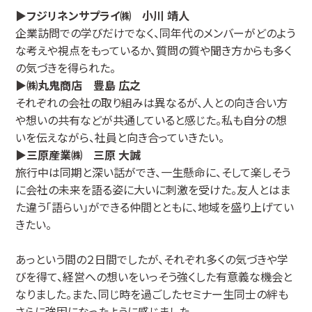
▶フジリネンサプライ㈱ 小川 靖人
企業訪問での学びだけでなく、同年代のメンバーがどのよう
な考えや視点をもっているか、質問の質や聞き方からも多く
の気づきを得られた。
▶㈱丸鬼商店 豊島 広之
それぞれの会社の取り組みは異なるが、人との向き合い方
や想いの共有などが共通していると感じた。私も自分の想
いを伝えながら、社員と向き合っていきたい。
▶三原産業㈱ 三原 大誠
旅行中は同期と深い話ができ、一生懸命に、そして楽しそう
に会社の未来を語る姿に大いに刺激を受けた。友人とはま
た違う「語らい」ができる仲間とともに、地域を盛り上げてい
きたい。
あっという間の２日間でしたが、それぞれ多くの気づきや学
びを得て、経営への想いをいっそう強くした有意義な機会と
なりました。また、同じ時を過ごしたセミナー生同士の絆も
さらに強固になったように感じました。