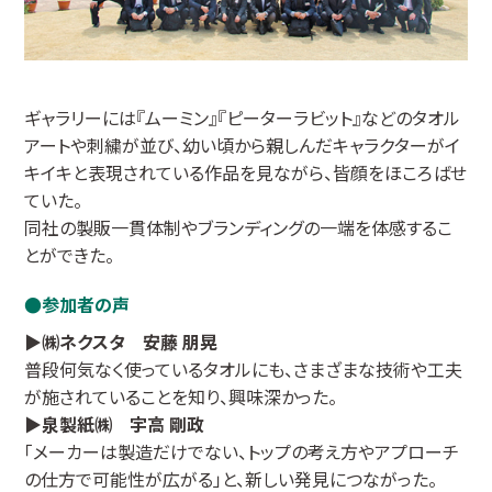
ギャラリーには『ムーミン』『ピーターラビット』などのタオル
アートや刺繍が並び、幼い頃から親しんだキャラクターがイ
キイキと表現されている作品を見ながら、皆顔をほころばせ
ていた。
同社の製販一貫体制やブランディングの一端を体感するこ
とができた。
参加者の声
▶㈱ネクスタ 安藤 朋晃
普段何気なく使っているタオルにも、さまざまな技術や工夫
が施されていることを知り、興味深かった。
▶泉製紙㈱ 宇高 剛政
「メーカーは製造だけでない、トップの考え方やアプローチ
の仕方で可能性が広がる」と、新しい発見につながった。