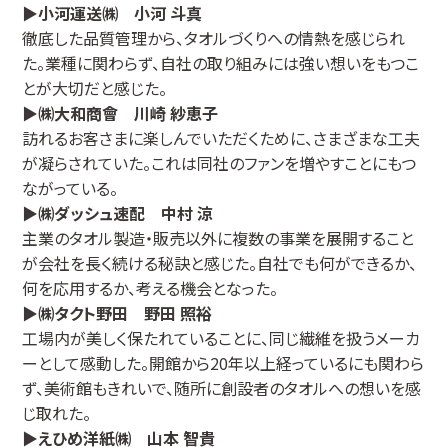
▶小河運送㈱ 小河 斗真
徹底した品質管理から、タオルづくりへの情熱を感じられ
た。業種に関わらず、自社の取り組みには強い想いをもつこ
とが大切だと感じた。
▶㈱大和商會 川崎 紗恵子
訪れるお客さまに楽しんでいただくために、さまざまな工夫
が凝らされていた。これは同社のファンを増やすことにもつ
ながっている。
▶㈱ダッシュ速配 中村 涼
主業のタオル製造・販売以外に複数の事業を展開すること
が会社を長く続ける秘訣と感じた。自社でも何ができるか、
何を応用するか、考える機会となった。
▶㈱タクト野田 野田 照裕
工場内が美しく保たれていることに、同じ繊維を扱うメーカ
ーとして感動した。開館から20年以上経っているにも関わら
ず、美術館もきれいで、随所に創設者のタオルへの想いを感
じ取れた。
▶えひめ洋紙㈱ 山本 智貴