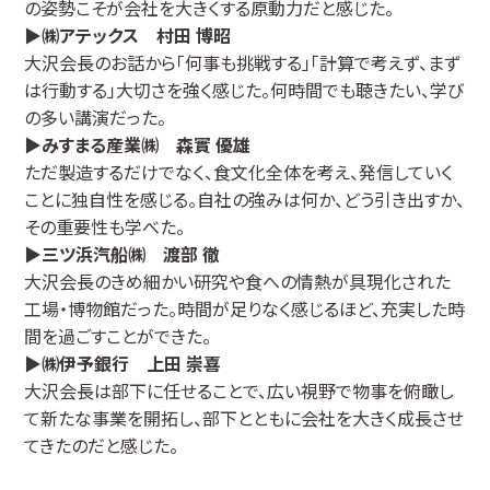
の姿勢こそが会社を大きくする原動力だと感じた。
▶㈱アテックス 村田 博昭
大沢会長のお話から「何事も挑戦する」「計算で考えず、まず
は行動する」大切さを強く感じた。何時間でも聴きたい、学び
の多い講演だった。
▶みすまる産業㈱ 森實 優雄
ただ製造するだけでなく、食文化全体を考え、発信していく
ことに独自性を感じる。自社の強みは何か、どう引き出すか、
その重要性も学べた。
▶三ツ浜汽船㈱ 渡部 徹
大沢会長のきめ細かい研究や食への情熱が具現化された
工場・博物館だった。時間が足りなく感じるほど、充実した時
間を過ごすことができた。
▶㈱伊予銀行 上田 崇喜
大沢会長は部下に任せることで、広い視野で物事を俯瞰し
て新たな事業を開拓し、部下とともに会社を大きく成長させ
てきたのだと感じた。