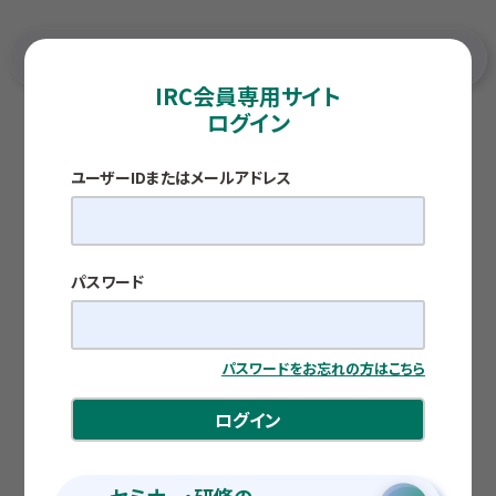
IRC会員専用サイト
ログイン
TOP
各種調査レポート
つなぎ役 ～地方創生・地域の課題解決への貢献～
ユーザーIDまたはメールアドレス
視点
つなぎ役
～地方創生・地域の課題解決への貢献～
パスワード
公開日：2026.02.02
四国財務局松山財務事務所 所長 熊谷 司
パスワードをお忘れの方はこちら
ログイン