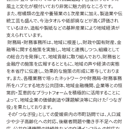
風土と文化が根付いており非常に魅力的なところです。
また、柑橘類の生産や養殖業の１次産業に加え、製造業や伝
統工芸も盛んで、今治タオルや砥部焼などが高く評価され
ているほか、造船や製紙などの基幹産業により地域経済が
支えられています。
財務局・財務事務所は、地域に根差し、財政や国有財産、金
融等に関する施策を実施し、地域と連携しつつ、組織として
の総合力を発揮して、地域貢献に取り組んでおり、財務省と
金融庁の施策を広報するとともに、地域の声や経済の実態
を本省庁に伝達し、効果的な施策の形成に寄与しておりま
す。また、各種業務で培ったネットワークや財務局・財務事務
所をハブとする地方公共団体、地域金融機関、企業等との恒
常的・互恵的なプラットフォームを積極的に活用することに
よって、地域企業の価値創造や課題解決等に向けた「つなぎ
役」を果たしております。
その「つなぎ役」としての愛媛県内の市町訪問では、人口減
少や少子高齢化への対応、後継者問題や働き手不足への対
応、公共交通機関の持続性などの交通インフラへの対応な