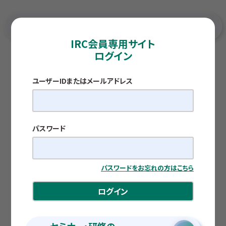
IRC会員専用サイト
ログイン
TOP
各種調査レポート
人材育成のすゝめ
ユーザーIDまたはメールアドレス
TOPICS
人材育成のすゝめ
公開日：2026.01.29
パスワード
田中 莉子
パスワードをお忘れの方はこちら
ログイン