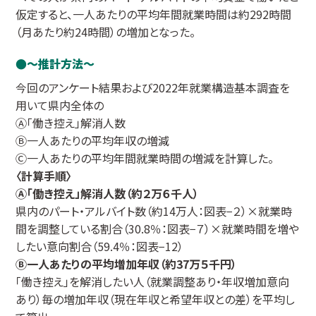
仮定すると、一人あたりの平均年間就業時間は約292時間
（月あたり約24時間）の増加となった。
～推計方法～
今回のアンケート結果および2022年就業構造基本調査を
用いて県内全体の
Ⓐ「働き控え」解消人数
Ⓑ一人あたりの平均年収の増減
Ⓒ一人あたりの平均年間就業時間の増減を計算した。
〈計算手順〉
Ⓐ「働き控え」解消人数（約２万６千人）
県内のパート・アルバイト数（約14万人：図表−２）×就業時
間を調整している割合（30.8％：図表−７）×就業時間を増や
したい意向割合（59.4％：図表−12）
Ⓑ一人あたりの平均増加年収（約37万５千円）
「働き控え」を解消したい人（就業調整あり・年収増加意向
あり）毎の増加年収（現在年収と希望年収との差）を平均し