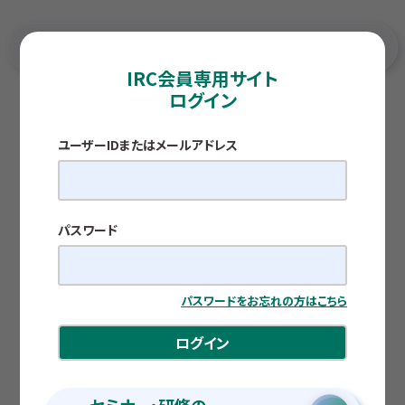
IRC会員専用サイト
ログイン
TOP
各種調査レポート
「税金の壁」引き上げの影響調査 ～「働き控え」は解消へ
向かうのか～
ユーザーIDまたはメールアドレス
調査レポート
「税金の壁」引き上げの影響調査 ～「働き控え」
は解消へ向かうのか～
パスワード
公開日：2025.11.05
中井 尭也
パスワードをお忘れの方はこちら
ログイン