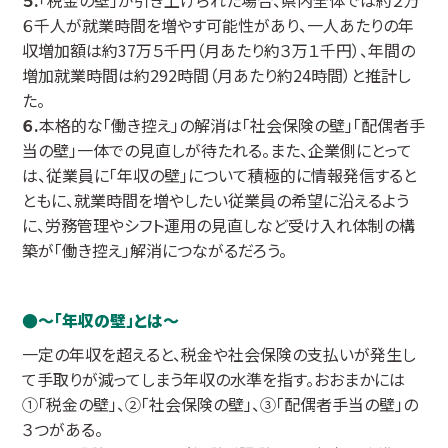
５.
「税金の壁」が引き上げられた場合、県内全体では約２万
６千人が就業時間を増やす可能性があり、一人あたりの年
収増加額は約37万５千円（月あたり約３万１千円）、年間の
増加就業時間は約292時間（月あたり約24時間）と推計し
た。
６.
本格的な「働き控え」の解消は「社会保険の壁」「配偶者手
当の壁」一体での見直しが待たれる。また、企業側にとって
は、従業員に「年収の壁」について積極的に情報発信すると
ともに、就業時間を増やしたい従業員の希望に沿えるよう
に、労務管理やシフト運用の見直しなど受け入れ体制の構
築が「働き控え」解消につながるだろう。
～「年収の壁」とは～
一定の年収を超えると、税金や社会保険の支払いが発生し
て手取りが減ってしまう年収の水準を指す。おおまかには
①「税金の壁」、②「社会保険の壁」、③「配偶者手当の壁」の
３つがある。