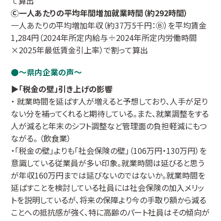
て算出
Ⓒ一人あたりの平均年間増加就業時間（約292時間）
一人あたりの平均増加年収（約37万5千円：Ⓑ）を平均賃金
1,284円（2024年所定内給与÷2024年所定内労働時間
×2025年最低賃金引上率）で割って算出
～県内企業の声～
▶「税金の壁」引き上げの影響
・ 就業時間を延ばす人が増えると予想しており、人手が足り
ない分を補ってくれると期待している。また、就業調整をする
人が減ると年末のシフト調整など管理面の負担軽減にもつ
ながる。 （飲食業）
・「税金の壁」よりも「社会保険の壁」（106万円・130万円）を
意識している従業員が多い印象。就業時間は延びると思う
が年収160万円までは延びないのではないか。就業時間を
延ばすことを検討している社員には社会保険の加入メリッ
トを説明しているが、将来の保障より今の手取り額から減る
ことへの抵抗感が強く、特に高齢のパート社員はその傾向が