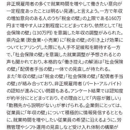
非正規雇用者の多くで就業時間を増やして働きたい意向が
一定程度あったことは明るい見通しと言えよう。一方で年収
の増加意向のある人のうち「税金の壁」の上限である160万
円まで増やす人は２割程度にとどまっており、依然として「社
会保険の壁」（130万円）を意識した年収の調整がみられた。
県内企業（飲食業・小売業）に「税金の壁」の引き上げ効果に
ついてヒアリングした際にも人手不足緩和を期待する一方
で、「社会保険の壁」を意識した就業調整が予想されるとの
声も聞かれており、本格的な「働き控え」の解消は「社会保険
の壁」「配偶者手当の壁」一体での見直しが待たれる。
また「年収の壁」は「税金の壁」「社会保険の壁」「配偶者手当
の壁」が絡み合っており、非正規雇用者（パート・アルバイト）
の認知が進みにくい問題もある。アンケート結果では認知度
が約半分にとどまっており、その理由として「内容が難しい」
「勤務先から説明がない」が挙げられる。企業側にとっては、
従業員に「年収の壁」について積極的に情報発信するととも
に、就業時間を増やしたい従業員の希望に沿えるように、労
務管理やシフト運用の見直しなど受け入れ体制の構築が