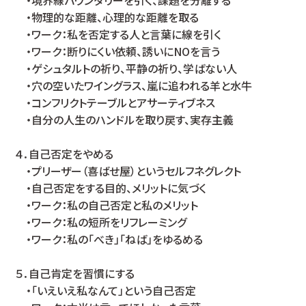
・境界線バウンダリーを引く、課題を分離する
・物理的な距離、心理的な距離を取る
・ワーク：私を否定する人と言葉に線を引く
・ワーク：断りにくい依頼、誘いにNOを言う
・ゲシュタルトの祈り、平静の祈り、学ばない人
・穴の空いたワイングラス、嵐に追われる羊と水牛
・コンフリクトテーブルとアサーティブネス
・自分の人生のハンドルを取り戻す、実存主義
４．自己否定をやめる
・プリーザー（喜ばせ屋）というセルフネグレクト
・自己否定をする目的、メリットに気づく
・ワーク：私の自己否定と私のメリット
・ワーク：私の短所をリフレーミング
・ワーク：私の「べき」「ねば」をゆるめる
５．自己肯定を習慣にする
・「いえいえ私なんて」という自己否定