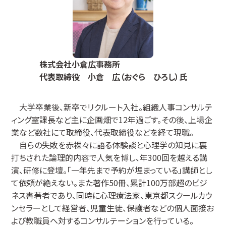
株式会社小倉広事務所
代表取締役 小倉 広（おぐら ひろし）氏
大学卒業後、新卒でリクルート入社。組織人事コンサルテ
ィング室課長など主に企画畑で12年過ごす。その後、上場企
業など数社にて取締役、代表取締役などを経て現職。
自らの失敗を赤裸々に語る体験談と心理学の知見に裏
打ちされた論理的内容で人気を博し、年300回を越える講
演、研修に登壇。「一年先まで予約が埋まっている」講師とし
て依頼が絶えない。また著作50冊、累計100万部超のビジ
ネス書著者であり、同時に心理療法家、東京都スクールカウ
ンセラーとして経営者、児童生徒、保護者などの個人面接お
よび教職員へ対するコンサルテーションを行っている。