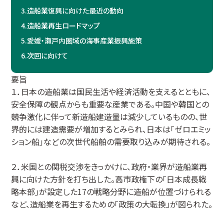
3.
造船業復興に向けた最近の動向
4.
造船業再生ロードマップ
5.
愛媛・瀬戸内圏域の海事産業振興施策
6.
次回に向けて
要旨
１．日本の造船業は国民生活や経済活動を支えるとともに、
安全保障の観点からも重要な産業である。中国や韓国との
競争激化に伴って新造船建造量は減少しているものの、世
界的には建造需要が増加するとみられ、日本は「ゼロエミッ
ション船」などの次世代船舶の需要取り込みが期待される。
２．米国との関税交渉をきっかけに、政府・業界が造船業再
興に向けた方針を打ち出した。高市政権下の「日本成長戦
略本部」が設定した17の戦略分野に造船が位置づけられる
など、造船業を再生するための「政策の大転換」が図られた。