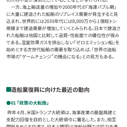
一方、海上輸送量の増加や2000年代の「海運バブル期」
に大量に建造された船舶のリプレイス需要が発生すると見
込まれ、世界的には2030年代には8,000万から１億総トン
規模まで建造需要が増加していくとみられる。日本で建造さ
れた船舶は他国と比較して品質・性能面での優位性が強み
である。温室効果ガスを排出しない「ゼロエミッション船」を
始めとする次世代船舶の需要を取り込めば、「世界の造船
市場の“ゲームチェンジ”の機会になる」との見方もある。
造船業復興に向けた最近の動向
01 「政策の大転換」
昨年４月、米国トランプ大統領は、海事産業の基盤再建と
支配力回復を目的とした大統領令に署名した。また、相互
関税をめぐる交渉で、日本と韓国は造船分野での協力を進