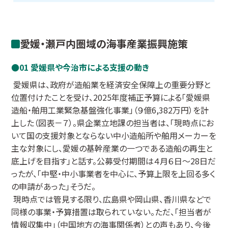
愛媛・瀬戸内圏域の海事産業振興施策
01 愛媛県や今治市による支援の動き
愛媛県は、政府が造船業を経済安全保障上の重要分野と
位置付けたことを受け、2025年度補正予算による「愛媛県
造船・舶用工業緊急基盤強化事業」（９億6,382万円）を計
上した（図表－７）。県企業立地課の担当者は、「現時点にお
いて国の支援対象とならない中小造船所や舶用メーカーを
主な対象にし、愛媛の基幹産業の一つである造船の再生と
底上げを目指す」と話す。公募受付期間は４月６日～28日だ
ったが、「中堅・中小事業者を中心に、予算上限を上回る多く
の申請があった」そうだ。
現時点では管見する限り、広島県や岡山県、香川県などで
同様の事業・予算措置は取られていない。ただ、「担当者が
情報収集中」（中国地方の海事関係者）との声もあり、今後