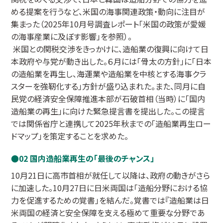
める提案を行うなど、米国の海事関連政策・動向に注目が
集まった（2025年10月号調査レポート「米国の政策が愛媛
の海事産業に及ぼす影響」を参照）。
米国との関税交渉をきっかけに、造船業の復興に向けて日
本政府や与党が動き出した。６月には「骨太の方針」に「日本
の造船業を再生し、海運業や造船業を中核とする海事クラ
スターを強靭化する」方針が盛り込まれた。また、同月に自
民党の経済安全保障推進本部が石破首相（当時）に「国内
造船業の再生」に向けた緊急提言書を提出した。この提言
では関係省庁と連携して2025年秋までの「造船業再生ロー
ドマップ」を策定することを求めた。
02 国内造船業再生の「最後のチャンス」
10月21日に高市首相が就任して以降は、政府の動きがさら
に加速した。10月27日に日米両国は「造船分野における協
力を促進するための覚書」を結んだ。覚書では『造船業は日
米両国の経済と安全保障を支える極めて重要な分野であ