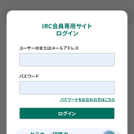
IRC会員専用サイト
ログイン
TOP
各種調査レポート
「造船業再生ロードマップ」を受けた施策が始動～愛媛・
瀬戸内圏域の海事産業の現状と今後①～
ユーザーIDまたはメールアドレス
調査レポート
「造船業再生ロードマップ」を受けた施策が始
動～愛媛・瀬戸内圏域の海事産業の現状と今
後①～
パスワード
公開日：2026.05.12
パスワードをお忘れの方はこちら
新藤 博之
ログイン