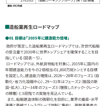
造船業再生ロードマップ
01 目標は「2035年に建造能力倍増」
政府が策定した造船業再生ロードマップでは、次世代船舶
の受注量で2030年に世界トップシェアを確保することを目
指している（図表－５）。
ロードマップでは、外航貨物船を対象に、2035年に国内の
年間建造能力を今の２倍相当の1,800万総トンとする目標
を設定した。建造能力増強は、2026～28年のフェーズ１（自
動化・省力化設備中心）、29～31年はフェーズ２（施設の新
設・拡大）、32～34年のフェーズ３（増強したドック・クレーン
の稼働）と３段階での実施を見込んでいる。
また、船舶建造体制の強靭化を目的に、業界の垂直・水平
連携と再編で１～３グループ体制に集約し、複数事業者の