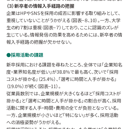
（３）新卒者の情報入手経路の把握
企業はHPやSNSを採用の成否に影響する取り組みとして、
重視していないことがうかがえる（図表−８、10）。一方、大学
生の約７割は重視（図表−７）しており、ここに認識のズレが
生じている。情報発信の効果を高めるためには、新卒者の情
報入手経路の把握が欠かせない。
採用活動の課題
新卒採用における課題を尋ねたところ、全体では「企業知名
度・業界知名度が低い」が38.8％で最も高く、次いで「採用
コストが掛かる」（25.4％）、「選考に時間と人手が掛かる」
（19.0％）が続く（図表−11）。
従業員数別では、企業規模が大きくなるほど「採用コストが
掛かる」と「選考に時間と人手が掛かる」の割合が高く、採用
活動に関する人手・時間・費用の全てが負担となっている。
一方、企業規模が小さいほど「特にない」が多く、採用活動
への消極姿勢がうかがえる。