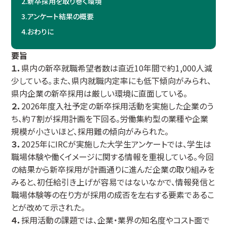
2.
新卒採用を取り巻く環境
3.
アンケート結果の概要
4.
おわりに
要旨
１．
県内の新卒就職希望者数は直近10年間で約1,000人減
少している。また、県内就職内定率にも低下傾向がみられ、
県内企業の新卒採用は厳しい環境に直面している。
２．
2026年度入社予定の新卒採用活動を実施した企業のう
ち、約７割が採用計画を下回る。労働集約型の業種や企業
規模が小さいほど、採用難の傾向がみられた。
３．
2025年にIRCが実施した大学生アンケートでは、学生は
職場体験や働くイメージに関する情報を重視している。今回
の結果から新卒採用が計画通りに進んだ企業の取り組みを
みると、初任給引き上げが容易ではないなかで、情報発信と
職場体験等の在り方が採用の成否を左右する要素であるこ
とが改めて示された。
４．
採用活動の課題では、企業・業界の知名度やコスト面で