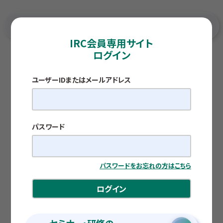
IRC会員専用サイト
ログイン
TOP
各種調査レポート
厳しい環境が続く県内新卒採用市場 ～リアルな企業
情報と現場感ある職場体験の工夫を～
ユーザーIDまたはメールアドレス
調査レポート
厳しい環境が続く県内新卒採用市場 ～リア
ルな企業情報と現場感ある職場体験の工夫を
～
パスワード
公開日：2026.05.11
パスワードをお忘れの方はこちら
菅 正也
ログイン