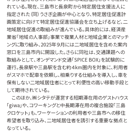
れている。現在、三島市と長泉町から特定居住支援法人に
指定された（同）うさぎ企画が中心となり、特定居住促進計
画策定に向けて特定居住促進協議会を立ち上げるなど、二
地域居住促進の取組みが進んでいる。具体的には、経済産
業省「地域の人事部」事業で複業人材と地域企業とのマッチ
ングに取り組み、2025年９月には二地域居住を含めた案内
窓口を三島市内に開設した。さらに同社は、交通課題への
取組みとして、オンデマンド交通「SPICE BOX」を試験的に
運行。長泉駅や三島駅を含む約４km圏内を対象に、利用者
がスマホで配車を依頼し、相乗りする仕組みを導入し、車を
保有しない二地域居住者にとって利便性の高い移動手段と
して期待されている。
このほか、㈱シタテが運営する短期滞在用のゲストハウス
「giwa」や、コワーキングと中長期滞在用の複合施設「三島
クロケット」も、ワーケーションの利用者や三島市への移住
希望者を取り込み、二地域居住者を誘引する重要な拠点と
なっている。