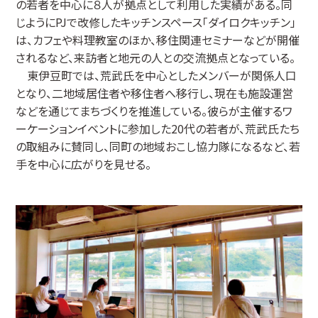
の若者を中心に８人が拠点として利用した実績がある。同
じようにPJで改修したキッチンスペース「ダイロクキッチン」
は、カフェや料理教室のほか、移住関連セミナーなどが開催
されるなど、来訪者と地元の人との交流拠点となっている。
東伊豆町では、荒武氏を中心としたメンバーが関係人口
となり、二地域居住者や移住者へ移行し、現在も施設運営
などを通じてまちづくりを推進している。彼らが主催するワ
ーケーションイベントに参加した20代の若者が、荒武氏たち
の取組みに賛同し、同町の地域おこし協力隊になるなど、若
手を中心に広がりを見せる。