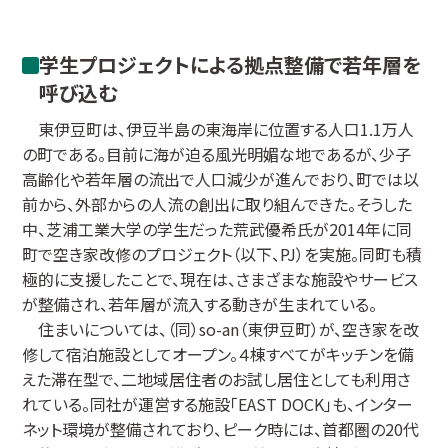
学生プロジェクトによる拠点整備で若年層を
呼び込む
東伊豆町は、伊豆半島の東海岸に位置する人口1.1万人
の町である。目前に海が迫る風光明媚な地であるが、少子
高齢化や若年層の流出で人口減少が進んでおり、町では以
前から、外部からの人流の創出に取り組んできた。そうした
中、芝浦工業大学の学生だった荒武優希氏が2014年に同
町で空き家改修のプロジェクト（以下、PJ）を実施。同町も積
極的に支援したことで、現在は、さまざまな施設やサービス
が整備され、若年層が流入する動きが生まれている。
住まいについては、（同）so-an（東伊豆町）が、空き家を改
修して宿泊施設としてオープン。４棟すべてがキッチンを備
えた滞在型で、二地域居住者のお試し居住としても利用さ
れている。同社が運営する施設「EAST DOCK」も、インター
ネット環境が整備されており、ピーク時には、首都圏の20代