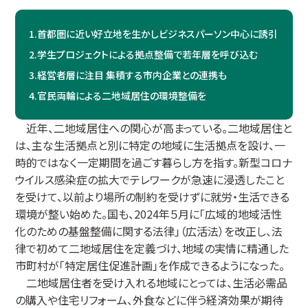
1.
首都圏に近い好立地を生かしビジネスパーソン中心に誘引
2.
学生プロジェクトによる拠点整備で若年層を呼び込む
3.
経営者層に注目 集積する市内企業との連携も
4.
官民両輪による二地域居住の環境整備を
近年、二地域居住への関心が高まっている。二地域居住と
は、主な生活拠点と別に特定の地域に生活拠点を設け、一
時的ではなく一定期間を過ごす暮らし方を指す。新型コロナ
ウイルス感染症の拡大でテレワークが急速に浸透したこと
を受けて、以前より場所の制約を受けずに就労・生活できる
環境が整い始めた。国も、2024年５月に「広域的地域活性
化のための基盤整備に関する法律」（広活法）を改正し、法
律で初めて二地域居住を定義づけ、地域の実情に精通した
市町村が「特定居住促進計画」を作成できるようになった。
二地域居住者を受け入れる地域にとっては、生活必需品
の購入や住宅リフォーム、外食などに伴う経済効果が期待