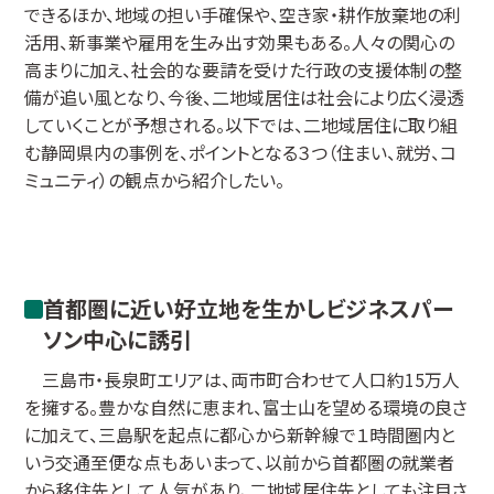
できるほか、地域の担い手確保や、空き家・耕作放棄地の利
活用、新事業や雇用を生み出す効果もある。人々の関心の
高まりに加え、社会的な要請を受けた行政の支援体制の整
備が追い風となり、今後、二地域居住は社会により広く浸透
していくことが予想される。以下では、二地域居住に取り組
む静岡県内の事例を、ポイントとなる３つ（住まい、就労、コ
ミュニティ）の観点から紹介したい。
首都圏に近い好立地を生かしビジネスパー
ソン中心に誘引
三島市・長泉町エリアは、両市町合わせて人口約15万人
を擁する。豊かな自然に恵まれ、富士山を望める環境の良さ
に加えて、三島駅を起点に都心から新幹線で１時間圏内と
いう交通至便な点もあいまって、以前から首都圏の就業者
から移住先として人気があり、二地域居住先としても注目さ