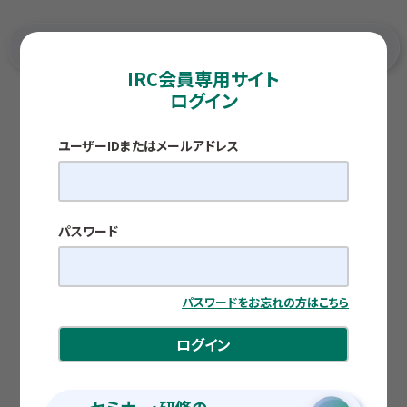
IRC会員専用サイト
ログイン
TOP
各種調査レポート
地域活性化策として期待される二地域居住
ユーザーIDまたはメールアドレス
地銀9行連携レポート
地域活性化策として期待される二地域居住
公開日：2026.05.11
パスワード
一般財団法人静岡経済研究所 研究員 清 亮介
パスワードをお忘れの方はこちら
ログイン