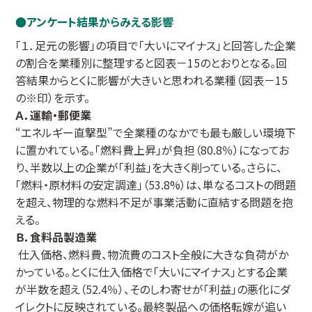
アンケート結果からみえる影響
「１．足元の影響」の項目で「大いにマイナス」と回答した企業
の割合を業種別に整理すると図表－15のとおりとなる。回
答結果からとくに影響が大きいと思われる業種（図表－15
の※印）を示す。
Ａ．運輸・郵便業
“エネルギー直撃型”で全業種のなかでも最も厳しい環境下
に置かれている。「燃料費上昇」が負担（80.8％）になってお
り、半数以上の企業が「利益」を大きく削っている。さらに、
「燃料・原材料の安定調達」（53.8%）は、単なるコストの問題
を超え、物理的な燃料不足が事業活動に直結する問題を抱
える。
Ｂ．食料品製造業
仕入価格、燃料費、物流費のコスト全般に大きな負荷がか
かっている。とくに仕入価格で「大いにマイナス」とする企業
が半数を超え（52.4％）、そのしわ寄せが「利益」の悪化にダ
イレクトに反映されている。最終製品への価格転嫁が追い