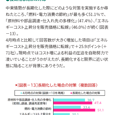
中東情勢が長期化した際にどのような対策を実施するか尋
ねたところ、「燃料・電力消費の節約」が最も多く51.1％で、
「原材料や部品調達・仕入れ先の多様化」（47.4％）、「エネル
ギーコスト上昇分を販売価格に転嫁」（46.0％）が続く（図表
－13）。
4月時点と比較して回答数が大きく増加した項目は「エネル
ギーコスト上昇分を販売価格に転嫁」で＋25.9ポイント（＋
71社）。現時点ではコスト増による利益の圧迫を自助努力で
凌いでいることがうかがえたが、長期化すると限界に近い状
態に陥ることが背景にありそうだ。