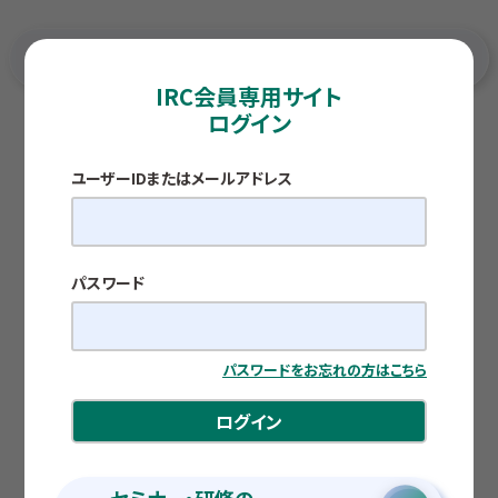
IRC会員専用サイト
ログイン
TOP
各種調査レポート
事態の長期化は96.4%の企業にとってマイナス影響 ～
中東情勢の緊迫化による影響と対応状況に関する調査
～
ユーザーIDまたはメールアドレス
緊急アンケート
事態の長期化は96.4%の企業にとってマイナ
ス影響
～中東情勢の緊迫化による影響と対応状況に
パスワード
関する調査～
公開日：2026.04.23
パスワードをお忘れの方はこちら
ログイン
福田 泰三