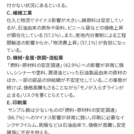
付かない状況にあるといえる。
Ｃ．繊維工業
仕入と物流でマイナス影響が大きい。綿原料は安定してい
るが、石油由来の原糸や染料、ビニール袋などの価格上昇
が顕在化している（57.1％）。また、産地内分業制による工程
間輸送の影響からか、「物流費上昇」（57.1％）が負担になっ
ている。
Ｄ．機械・金属・鉄鋼・造船業
「燃料・原材料の安定調達」（42.9％）への影響が非常に強
い。シンナーや塗料、潤滑油といった石油製品由来の資材の
ほか、一部の部品の供給網が不安定化している。この事態が
続けば、価格高騰もさることながら「モノが入らずラインが
止まる」リスクを重くとらえている。
Ｅ．印刷業
サンプル数は少ないものの「燃料・原材料の安定調達」
（66.7％）へのマイナス影響が非常に強い。印刷に必要なイ
ンクやフイルム、刷版などは石油由来で、価格が高騰し安定
確保に不安を抱える。