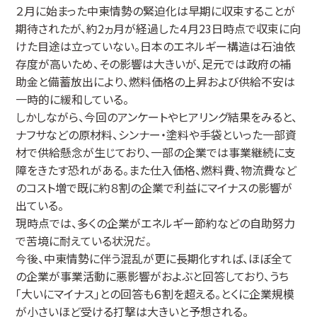
２月に始まった中東情勢の緊迫化は早期に収束することが
期待されたが、約2ヵ月が経過した４月23日時点で収束に向
けた目途は立っていない。日本のエネルギー構造は石油依
存度が高いため、その影響は大きいが、足元では政府の補
助金と備蓄放出により、燃料価格の上昇および供給不安は
一時的に緩和している。
しかしながら、今回のアンケートやヒアリング結果をみると、
ナフサなどの原材料、シンナー・塗料や手袋といった一部資
材で供給懸念が生じており、一部の企業では事業継続に支
障をきたす恐れがある。また仕入価格、燃料費、物流費など
のコスト増で既に約８割の企業で利益にマイナスの影響が
出ている。
現時点では、多くの企業がエネルギー節約などの自助努力
で苦境に耐えている状況だ。
今後、中東情勢に伴う混乱が更に長期化すれば、ほぼ全て
の企業が事業活動に悪影響がおよぶと回答しており、うち
「大いにマイナス」との回答も６割を超える。とくに企業規模
が小さいほど受ける打撃は大きいと予想される。