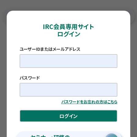
IRC会員専用サイト
ログイン
TOP
各種調査レポート
金利のある世界
ユーザーIDまたはメールアドレス
COMPASS
金利のある世界
公開日：2026.04.24
パスワード
慶應義塾大学 経済学部 教授 株式会社いよぎん地
域経済研究センター 顧問 白塚 重典
パスワードをお忘れの方はこちら
ログイン