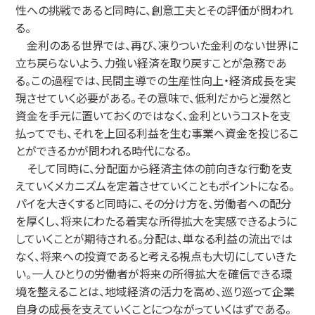
性への挑戦であると同時に、創意工夫とその評価が問われ
る。
金利のある世界では、再び、凍りついた金利のない世界に
立ち戻らないよう、力強い経済を取り戻すことが急務であ
る。この過程では、民間主導での生産性向上・経済成長を実
現させていく必要がある。その意味で、低利だからと漫然と
資金を手元に置いておくのではなく、金利というコストを支
払ってでも、それを上回る利益を生む事業へ資金を投じるこ
とができるかが問われる時代になる。
そして同時に、分配面から経済主体の前向きな行動を支
えていくメカニズムを定着させていくこともポイントになる。
パイを大きくすると同時に、その分け方を、労働者への配分
を厚くし、将来にわたる着実な所得拡大を実感できるように
していくことが期待される。分配は、単なる利益の流出では
なく、将来への投資であると考える視点も大切にしていきた
い。一人ひとりの労働者が将来の所得拡大を確信できる環
境を整えることは、地域経済の活力を高め、巡り巡って企業
自身の成長を支えていくことにつながっていくはずである。