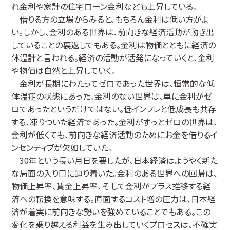
れ金利や家計の住宅ローン金利なども上昇している。
借りる方の立場からみると、もちろん金利は低い方がよ
い。しかし、金利のある世界は、前向きな経済活動が動き出
していることの裏返しでもある。金利は物価とともに経済の
体温計と言われる。経済の活動が活発になっていくと、金利
や物価は自然と上昇していく。
金利が長期にわたってゼロであった世界は、恒常的な低
体温症の状態にあった。金利のない世界は、単に金利がゼ
ロであったというだけではない。低インフレと低成長も共存
する、凍りついた経済であった。金利がずっとゼロの世界は、
金利が低くても、前向きな経済活動のためにお金を借りるイ
ンセンティブが欠如していた。
30年という長い月日を要したが、日本経済はようやく新た
な局面の入り口に辿り着いた。金利のある世界への回帰は、
物価上昇率、賃金上昇率、そ して金利がプラス推移する経
済への転換を意味する。直面するコスト増の圧力は、日本経
済が着実に前向きな勢いを強めていることでもある。この
変化を乗り越える利益を生み出していくプロセスは、不確実